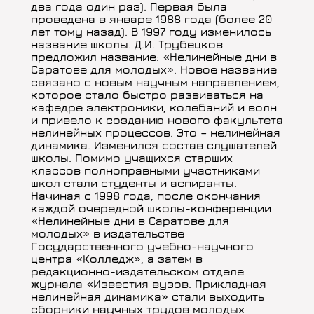
два года один раз). Первая была
проведена в январе 1988 года (более 20
лет тому назад). В 1997 году изменилось
название школы. Д.И. Трубецков
предложил название: «Нелинейные дни в
Саратове для молодых». Новое название
связано с новым научным направлением,
которое стало быстро развиваться на
кафедре электроники, колебаний и волн
и привело к созданию нового факультета
нелинейных процессов. Это – нелинейная
динамика. Изменился состав слушателей
школы. Помимо учащихся старших
классов полноправными участниками
школ стали студенты и аспиранты.
Начиная с 1998 года, после окончания
каждой очередной школы-конференции
«Нелинейные дни в Саратове для
молодых» в издательстве
Государственного учебно-научного
центра «Колледж», а затем в
редакционно-издательском отделе
журнала «Известия вузов. Прикладная
нелинейная динамика» стали выходить
сборники научных трудов молодых