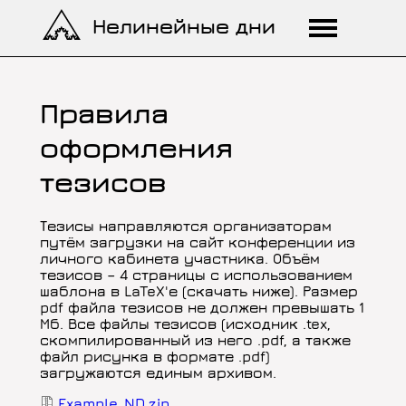
Перейти
Нелинейные дни
к
основному
содержанию
Правила
оформления
тезисов
Тезисы направляются организаторам
путём загрузки на сайт конференции из
личного кабинета участника. Объём
тезисов – 4 страницы с использованием
шаблона в LaTeX'е (скачать ниже). Размер
pdf файла тезисов не должен превышать 1
Мб. Все файлы тезисов (исходник .tex,
скомпилированный из него .pdf, а также
файл рисунка в формате .pdf)
загружаются единым архивом.
Document
Example_ND.zip